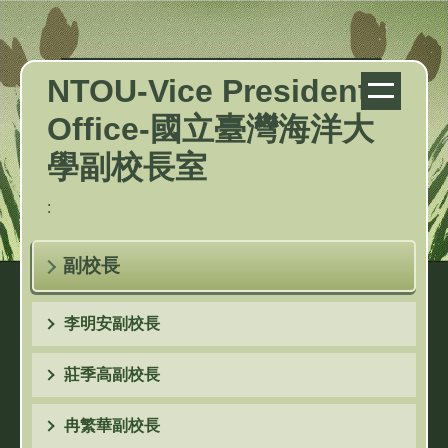
跳
到
主
NTOU-Vice President
要
Office-國立臺灣海洋大
內
容
學副校長室
區
:
副校長
李明安副校長
莊季高副校長
冉繁華副校長